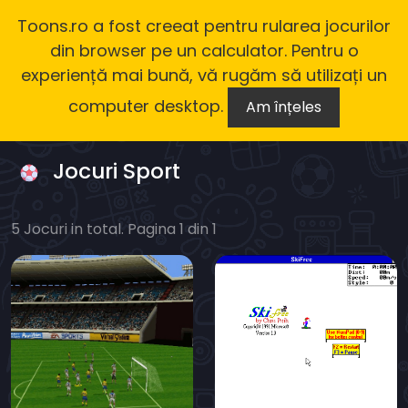
Toons.ro a fost creeat pentru rularea jocurilor
din browser pe un calculator. Pentru o
experiență mai bună, vă rugăm să utilizați un
computer desktop.
Am înțeles
Jocuri Sport
5 Jocuri in total. Pagina 1 din 1