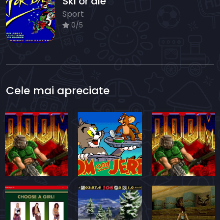
Ski or die
Sport
0/5
Cele mai apreciate