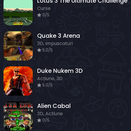
Lotus 3 The Ultimate Challenge
Curse
0/5
Quake 3 Arena
3D, Impuscaturi
5.0/5
Duke Nukem 3D
Acțiune, 3D
5.0/5
Alien Cabal
3D, Actiune
0/5