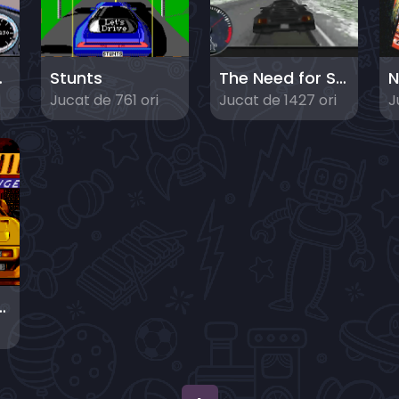
mulation
Stunts
The Need for Speed
N
Jucat de 761 ori
Jucat de 1427 ori
J
American Challenge