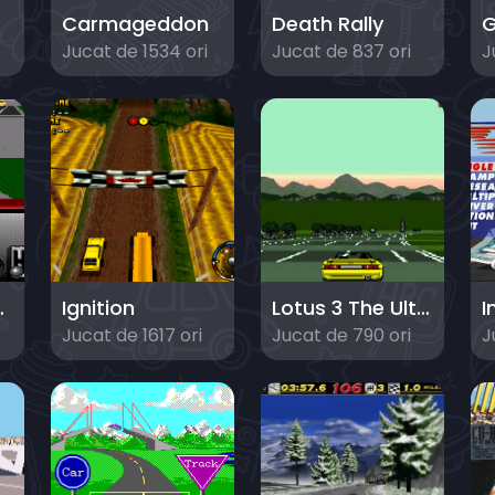
Carmageddon
Death Rally
Jucat de 1534 ori
Jucat de 837 ori
J
The Duel
Ignition
Lotus 3 The Ultimate Challenge
Jucat de 1617 ori
Jucat de 790 ori
J