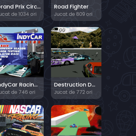
Grand Prix Circuit
Road Fighter
ucat de 1034 ori
Jucat de 809 ori
IndyCar Racing 2
Destruction Derby
ucat de 746 ori
Jucat de 772 ori