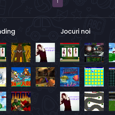
1
nding
Jocuri noi